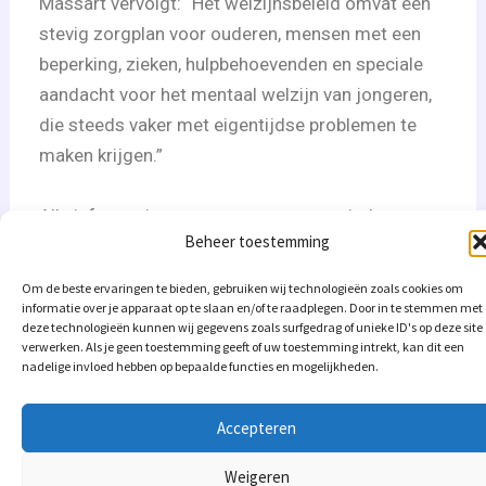
Massart vervolgt: “Het welzijnsbeleid omvat een
stevig zorgplan voor ouderen, mensen met een
beperking, zieken, hulpbehoevenden en speciale
aandacht voor het mentaal welzijn van jongeren,
die steeds vaker met eigentijdse problemen te
maken krijgen.”
Alle informatie over ons programma vindt u terug
Beheer toestemming
op
Om de beste ervaringen te bieden, gebruiken wij technologieën zoals cookies om
https://lokaalalternatief.be
informatie over je apparaat op te slaan en/of te raadplegen. Door in te stemmen met
deze technologieën kunnen wij gegevens zoals surfgedrag of unieke ID's op deze site
verwerken. Als je geen toestemming geeft of uw toestemming intrekt, kan dit een
nadelige invloed hebben op bepaalde functies en mogelijkheden.
Accepteren
VOLGENDE
Weigeren