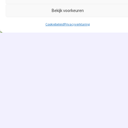
Bekijk voorkeuren
Cookiebeleid
Privacyverklaring
Ons programma
Kandidaten
Beeldmateriaal
Nieuws