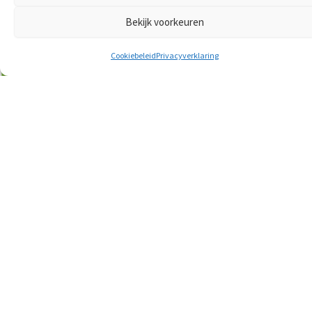
Bekijk voorkeuren
Cookiebeleid
Privacyverklaring
Ons programma
Kandidaten
Beeldmateriaal
Nieuws
Contact
Privacyverklaring
Gebruiksvoorwaarden
Cookieverklaring
VFA plan (Circulatieplan)
Inspraak