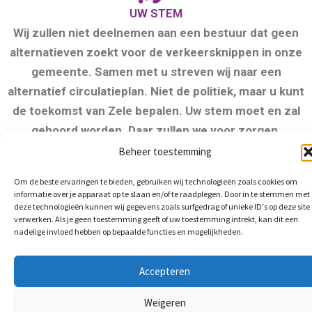
UW STEM
Wij zullen niet deelnemen aan een bestuur dat geen
alternatieven zoekt voor de verkeersknippen in onze
gemeente. Samen met u streven wij naar een
alternatief circulatieplan. Niet de politiek, maar u kunt
de toekomst van Zele bepalen. Uw stem moet en zal
gehoord worden. Daar zullen we voor zorgen.
Beheer toestemming
Uw stem = Onze kracht.
Om de beste ervaringen te bieden, gebruiken wij technologieën zoals cookies om
informatie over je apparaat op te slaan en/of te raadplegen. Door in te stemmen met
deze technologieën kunnen wij gegevens zoals surfgedrag of unieke ID's op deze site
verwerken. Als je geen toestemming geeft of uw toestemming intrekt, kan dit een
nadelige invloed hebben op bepaalde functies en mogelijkheden.
Accepteren
Weigeren