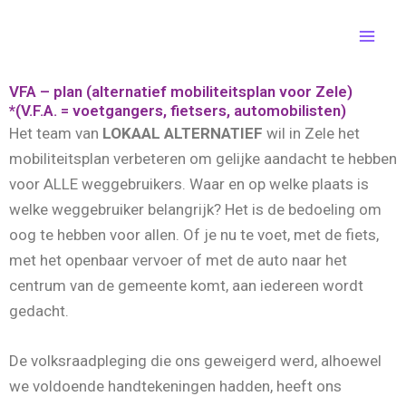
Ga
de
naar
inhoud
de
inhoud
VFA – plan (alternatief mobiliteitsplan voor Zele)
*(V.F.A. = voetgangers, fietsers, automobilisten)
Het team van
LOKAAL ALTERNATIEF
wil in Zele het
mobiliteitsplan verbeteren om gelijke aandacht te hebben
voor ALLE weggebruikers. Waar en op welke plaats is
welke weggebruiker belangrijk? Het is de bedoeling om
oog te hebben voor allen. Of je nu te voet, met de fiets,
met het openbaar vervoer of met de auto naar het
centrum van de gemeente komt, aan iedereen wordt
gedacht.
De volksraadpleging die ons geweigerd werd, alhoewel
we voldoende handtekeningen hadden, heeft ons